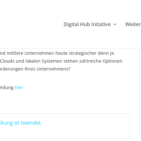
Cloud oder Server – Welche
Digital Hub Initative
Weiter
 Ihrem KMU?
 und mittlere Unternehmen heute strategischer denn je.
e-Clouds und lokalen Systemen stehen zahlreiche Optionen
nforderungen Ihres Unternehmens?
ldung
hier
ltung ist beendet.