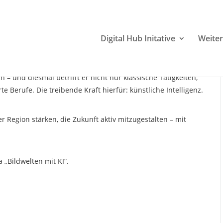
ten mit KI
Digital Hub Initative
Weiter
cherinnen von morgen!
– und diesmal betrifft er nicht nur klassische Tätigkeiten,
Berufe. Die treibende Kraft hierfür: künstliche Intelligenz.
 Region stärken, die Zukunft aktiv mitzugestalten – mit
„Bildwelten mit KI“.