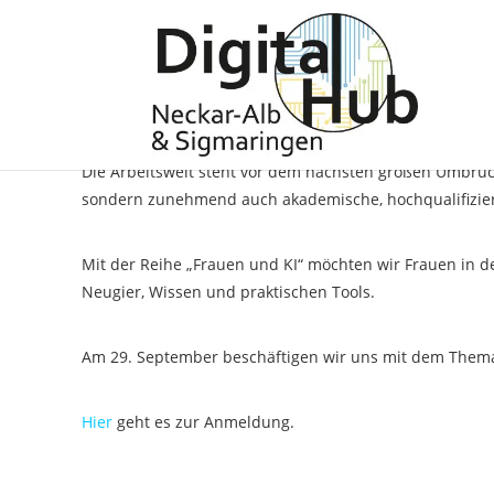
Frauen und KI – Bildwel
„Frauen und KI“ – die IHK-Veranstaltungsreihe für Ma
Die Arbeitswelt steht vor dem nächsten großen Umbruch 
sondern zunehmend auch akademische, hochqualifizierte 
Mit der Reihe „Frauen und KI“ möchten wir Frauen in der
Neugier, Wissen und praktischen Tools.
Am 29. September beschäftigen wir uns mit dem Thema 
Hier
geht es zur Anmeldung.